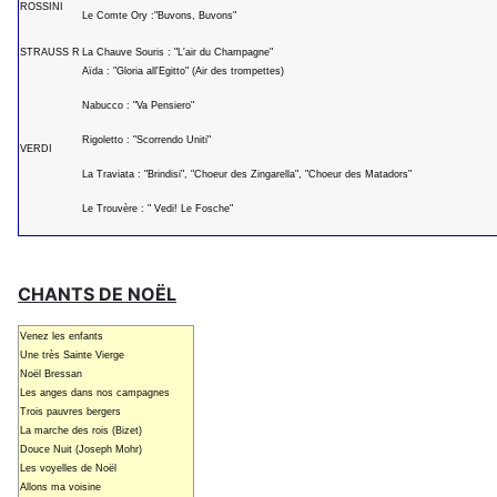
ROSSINI
Le Comte Ory :"Buvons, Buvons"
STRAUSS R
La Chauve Souris : "L'air du Champagne"
Aïda : "Gloria all'Egitto" (Air des trompettes)
Nabucco : "Va Pensiero"
Rigoletto : "Scorrendo Uniti"
VERDI
La Traviata : "Brindisi", "Choeur des Zingarella", "Choeur des Matadors"
Le Trouvère : " Vedi! Le Fosche"
CHANTS DE NOËL
Venez les enfants
Une très Sainte Vierge
Noël Bressan
Les anges dans nos campagnes
Trois pauvres bergers
La marche des rois (Bizet)
Douce Nuit (Joseph Mohr)
Les voyelles de Noël
Allons ma voisine