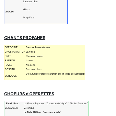
Laetatus Sum
Gloria
VIVALDI
Magnificat
CHANTS PROFANES
BORODINE
Danses Polovtsiennes
CHOSTAKOVITCH
La valse
ORFF
Carmina Burana
RAMEAU
La nuit
RAVEL
Nicolette
ROSSINI
Duo des chats
Die Launige Forelle (variation sur la truite de Schubert)
SCHOGGL
CHOEURS d'OPERETTES
LEHAR Franz
La Veuve Joyeuse : "Chanson de Vilya", " Ah, les femmes")
MESSAGER
Véronique
La Belle Hélène : "Vers tes autels"