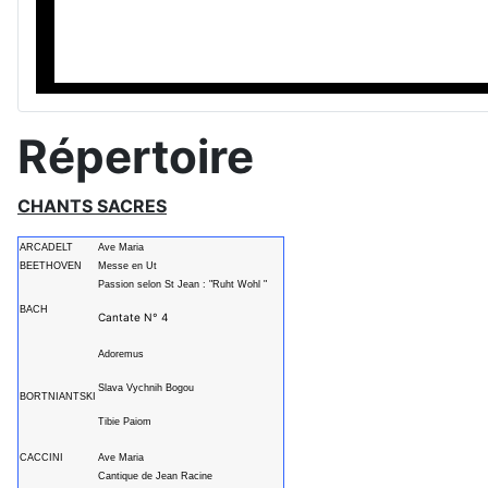
Répertoire
CHANTS SACRES
ARCADELT
Ave Maria
BEETHOVEN
Messe en Ut
Passion selon St Jean : "Ruht Wohl "
BACH
Cantate N° 4
Adoremus
Slava Vychnih Bogou
BORTNIANTSKI
Tibie Paiom
CACCINI
Ave Maria
Cantique de Jean Racine