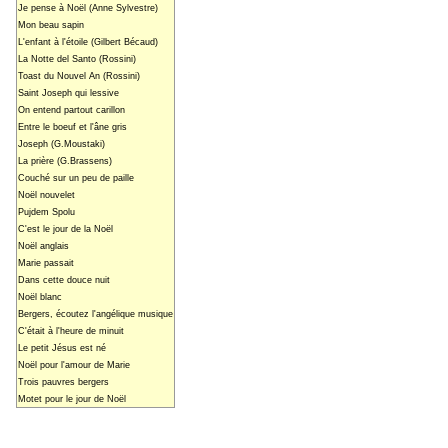
Je pense à Noël (Anne Sylvestre)
Mon beau sapin
L'enfant à l'étoile (Gilbert Bécaud)
La Notte del Santo (Rossini)
Toast du Nouvel An (Rossini)
Saint Joseph qui lessive
On entend partout carillon
Entre le boeuf et l'âne gris
Joseph (G.Moustaki)
La prière (G.Brassens)
Couché sur un peu de paille
Noël nouvelet
Pujdem Spolu
C'est le jour de la Noël
Noël anglais
Marie passait
Dans cette douce nuit
Noël blanc
Bergers, écoutez l'angélique musique
C'était à l'heure de minuit
Le petit Jésus est né
Noël pour l'amour de Marie
Trois pauvres bergers
Motet pour le jour de Noël