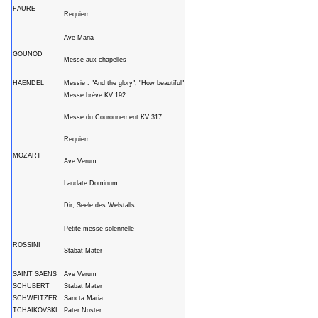
FAURE
Requiem
Ave Maria
GOUNOD
Messe aux chapelles
HAENDEL
Messie : "And the glory", "How beautiful"
Messe brève KV 192
Messe du Couronnement KV 317
Requiem
MOZART
Ave Verum
Laudate Dominum
Dir, Seele des Welstalls
Petite messe solennelle
ROSSINI
Stabat Mater
SAINT SAENS
Ave Verum
SCHUBERT
Stabat Mater
SCHWEITZER
Sancta Maria
TCHAIKOVSKI
Pater Noster