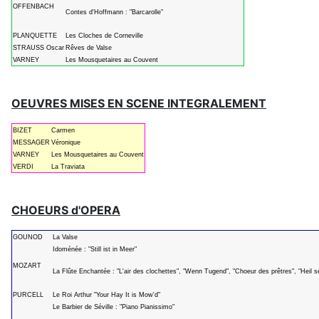
OFFENBACH
Contes d'Hoffmann : "Barcarolle"
PLANQUETTE
Les Cloches de Corneville
STRAUSS Oscar
Rêves de Valse
VARNEY
Les Mousquetaires au Couvent
OEUVRES MISES EN SCENE INTEGRALEMENT
BIZET
Carmen
MESSAGER
Véronique
VARNEY
Les Mousquetaires au Couvent
VERDI
La Traviata
CHOEURS d'OPERA
GOUNOD
La Valse
Idoménée : "Still ist in Meer"
MOZART
La Flûte Enchantée : "L'air des clochettes", "Wenn Tugend", "Choeur des prêtres", "Heil 
PURCELL
Le Roi Arthur "Your Hay It is Mow'd"
Le Barbier de Séville : "Piano Pianissimo"