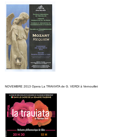
NOVEMBRE 2013 Opera La TRAVIATA de G. VERDI à Vernouillet